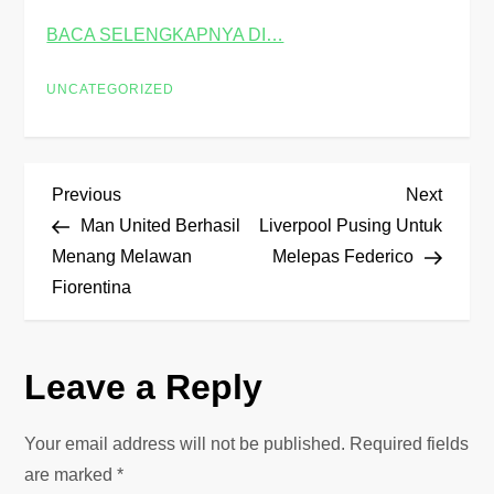
BACA SELENGKAPNYA DI…
UNCATEGORIZED
P
Previous
Next
Previous
Next
Post
Post
Man United Berhasil
Liverpool Pusing Untuk
o
Menang Melawan
Melepas Federico
Fiorentina
s
t
Leave a Reply
n
Your email address will not be published.
Required fields
a
are marked
*