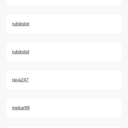
rubikslot
rubikslot
raya247
mekar99