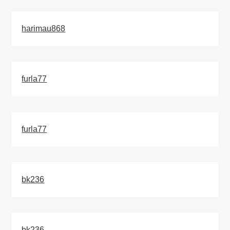
harimau868
furla77
furla77
bk236
bk236