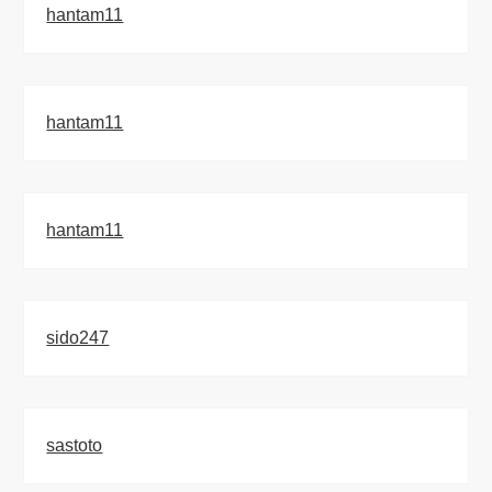
hantam11
hantam11
hantam11
sido247
sastoto