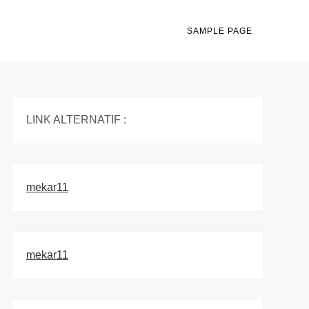
SAMPLE PAGE
LINK ALTERNATIF :
mekar11
mekar11