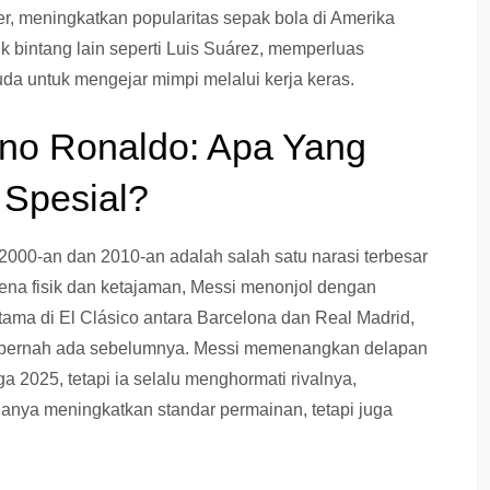
, meningkatkan popularitas sepak bola di Amerika
k bintang lain seperti Luis Suárez, memperluas
da untuk mengejar mimpi melalui kerja keras.
iano Ronaldo: Apa Yang
Spesial?
2000-an dan 2010-an adalah salah satu narasi terbesar
ena fisik dan ketajaman, Messi menonjol dengan
tama di El Clásico antara Barcelona dan Real Madrid,
 pernah ada sebelumnya. Messi memenangkan delapan
a 2025, tetapi ia selalu menghormati rivalnya,
 hanya meningkatkan standar permainan, tetapi juga