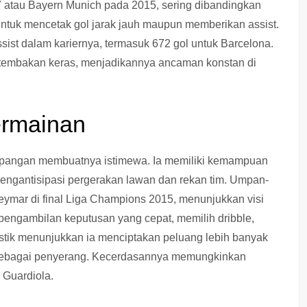
 atau Bayern Munich pada 2015, sering dibandingkan
 untuk mencetak gol jarak jauh maupun memberikan assist.
ssist dalam kariernya, termasuk 672 gol untuk Barcelona.
 tembakan keras, menjadikannya ancaman konstan di
ermainan
 lapangan membuatnya istimewa. Ia memiliki kemampuan
mengantisipasi pergerakan lawan dan rekan tim. Umpan-
eymar di final Liga Champions 2015, menunjukkan visi
 pengambilan keputusan yang cepat, memilih dribble,
istik menunjukkan ia menciptakan peluang lebih banyak
sebagai penyerang. Kecerdasannya memungkinkan
 Guardiola.