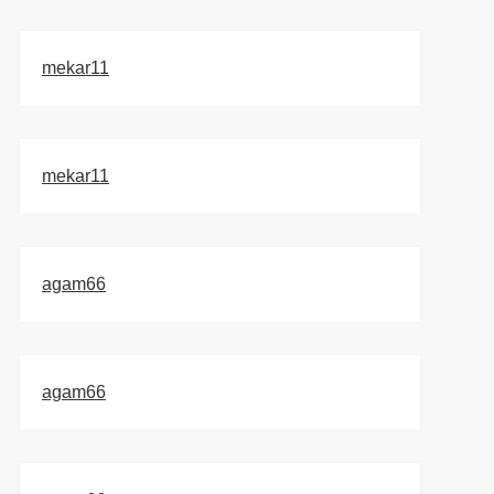
mekar11
mekar11
agam66
agam66