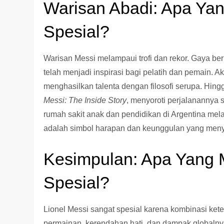
Warisan Abadi: Apa Ya
Spesial?
Warisan Messi melampaui trofi dan rekor. Gaya b
telah menjadi inspirasi bagi pelatih dan pemain. Ak
menghasilkan talenta dengan filosofi serupa. Hing
Messi: The Inside Story
, menyoroti perjalanannya s
rumah sakit anak dan pendidikan di Argentina mel
adalah simbol harapan dan keunggulan yang meny
Kesimpulan: Apa Yang
Spesial?
Lionel Messi sangat spesial karena kombinasi kete
permainan, kerendahan hati, dan dampak globalnya.