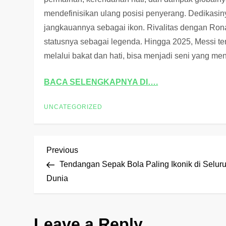
mendefinisikan ulang posisi penyerang. Dedikas
jangkauannya sebagai ikon. Rivalitas dengan Ro
statusnya sebagai legenda. Hingga 2025, Messi t
melalui bakat dan hati, bisa menjadi seni yang men
BACA SELENGKAPNYA DI….
UNCATEGORIZED
P
Previous
Previous
Post
Tendangan Sepak Bola Paling Ikonik di Selur
o
Dunia
s
Leave a Reply
t