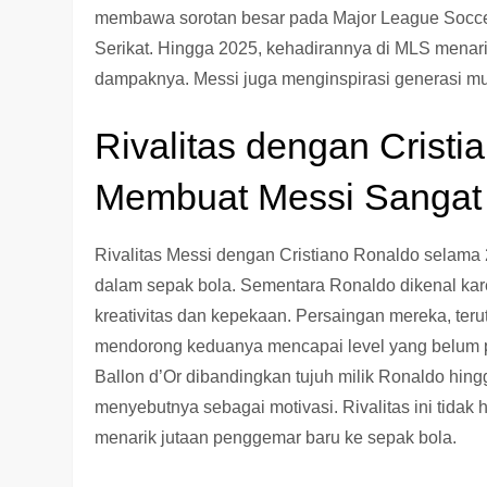
membawa sorotan besar pada Major League Soccer
Serikat. Hingga 2025, kehadirannya di MLS menari
dampaknya. Messi juga menginspirasi generasi mu
Rivalitas dengan Crist
Membuat Messi Sangat 
Rivalitas Messi dengan Cristiano Ronaldo selama 
dalam sepak bola. Sementara Ronaldo dikenal kar
kreativitas dan kepekaan. Persaingan mereka, teru
mendorong keduanya mencapai level yang belum
Ballon d’Or dibandingkan tujuh milik Ronaldo hingg
menyebutnya sebagai motivasi. Rivalitas ini tidak
menarik jutaan penggemar baru ke sepak bola.