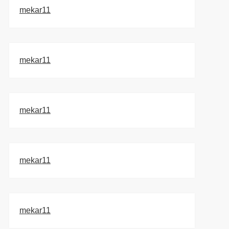
mekar11
mekar11
mekar11
mekar11
mekar11