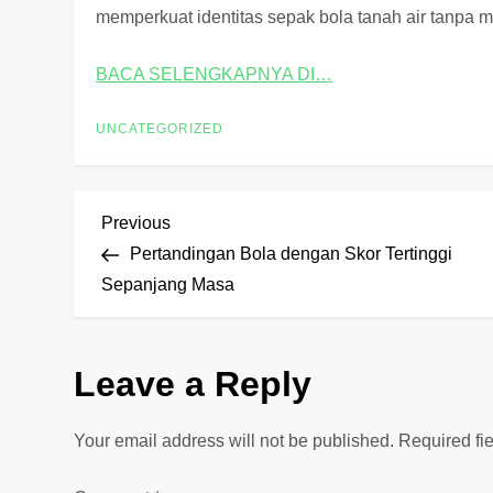
memperkuat identitas sepak bola tanah air tanp
BACA SELENGKAPNYA DI…
UNCATEGORIZED
P
Previous
Previous
Post
Pertandingan Bola dengan Skor Tertinggi
o
Sepanjang Masa
s
Leave a Reply
t
n
Your email address will not be published.
Required fi
a