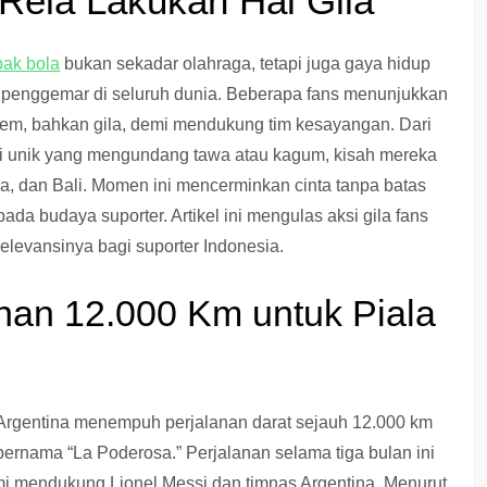
Rela Lakukan Hal Gila
ak bola
bukan sekadar olahraga, tetapi juga gaya hidup
n penggemar di seluruh dunia. Beberapa fans menunjukkan
em, bahkan gila, demi mendukung tim kesayangan. Dari
si unik yang mengundang tawa atau kagum, kisah mereka
baya, dan Bali. Momen ini mencerminkan cinta tanpa batas
a budaya suporter. Artikel ini mengulas aksi gila fans
relevansinya bagi suporter Indonesia.
anan 12.000 Km untuk Piala
 Argentina menempuh perjalanan darat sejauh 12.000 km
ernama “La Poderosa.” Perjalanan selama tiga bulan ini
mi mendukung Lionel Messi dan timnas Argentina. Menurut