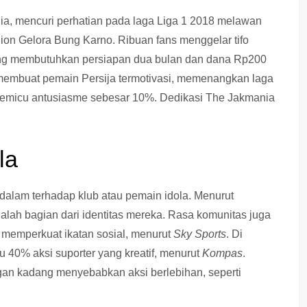
nia, mencuri perhatian pada laga Liga 1 2018 melawan
ion Gelora Bung Karno. Ribuan fans menggelar tifo
ang membutuhkan persiapan dua bulan dan dana Rp200
i membuat pemain Persija termotivasi, memenangkan laga
li, memicu antusiasme sebesar 10%. Dedikasi The Jakmania
la
ndalam terhadap klub atau pemain idola. Menurut
alah bagian dari identitas mereka. Rasa komunitas juga
memperkuat ikatan sosial, menurut
Sky Sports
. Di
cu 40% aksi suporter yang kreatif, menurut
Kompas
.
an kadang menyebabkan aksi berlebihan, seperti