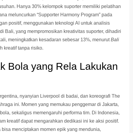
erusuhan. Hanya 30% kelompok suporter memiliki pelatihan
cana meluncurkan “Supporter Harmony Program” pada
an positif, menggunakan teknologi AI untuk analisis
 di Bali, yang mempromosikan kreativitas suporter, dihadiri
 kali, meningkatkan kesadaran sebesar 13%, menurut
Bali
 kreatif tanpa risiko.
k Bola yang Rela Lakukan
Argentina, nyanyian Liverpool di badai, dan koreografi The
lahraga ini. Momen yang memukau penggemar di Jakarta,
ola, sekaligus memengaruhi performa tim. Di Indonesia,
m kreatif dapat mengarahkan dedikasi ini ke aksi positif.
ia bisa menciptakan momen epik yang mendunia,