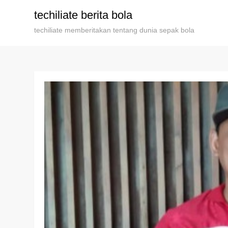
Skip
techiliate berita bola
to
techiliate memberitakan tentang dunia sepak bola
content