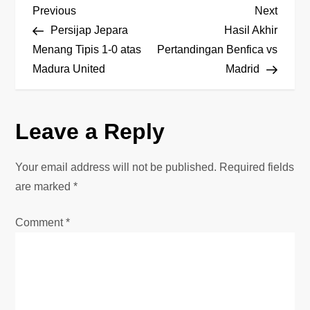
P
Previous
Next
Previous
Next
Post
Post
Persijap Jepara
Hasil Akhir
o
Menang Tipis 1-0 atas
Pertandingan Benfica vs
Madura United
Madrid
s
t
Leave a Reply
n
Your email address will not be published.
Required fields
a
are marked
*
v
Comment
*
i
g
a