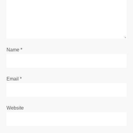
t
i
o
Name
*
n
Email
*
Website