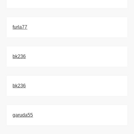
furla77
bk236
bk236
garuda55