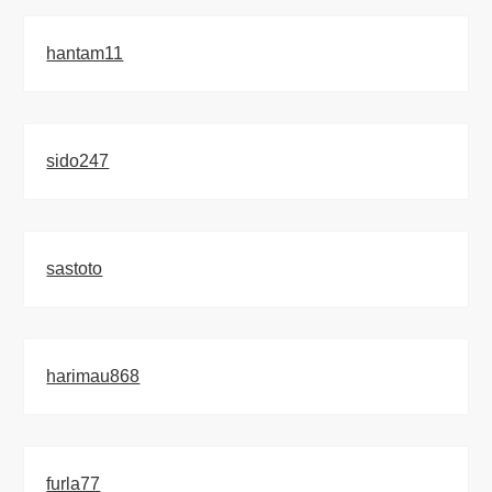
hantam11
sido247
sastoto
harimau868
furla77