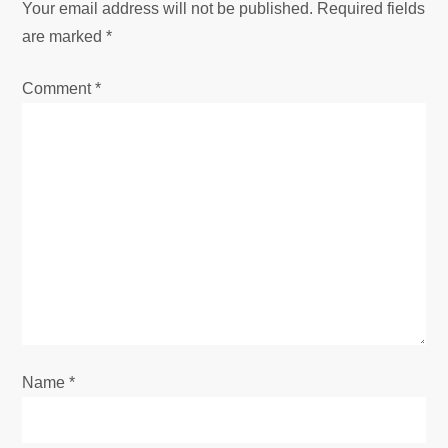
Your email address will not be published.
Required fields
v
are marked
*
i
Comment
*
g
a
t
i
o
n
Name
*