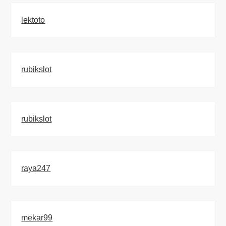
lektoto
rubikslot
rubikslot
raya247
mekar99