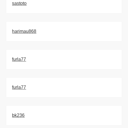
sastoto
harimau868
furla77
furla77
bk236