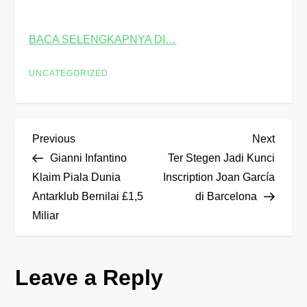
BACA SELENGKAPNYA DI…
UNCATEGORIZED
P
Previous
Next
Previous
Next
Post
Post
Gianni Infantino
Ter Stegen Jadi Kunci
o
Klaim Piala Dunia
Inscription Joan García
Antarklub Bernilai £1,5
di Barcelona
s
Miliar
t
n
Leave a Reply
a