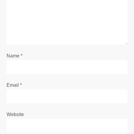
t
i
o
n
Name
*
Email
*
Website