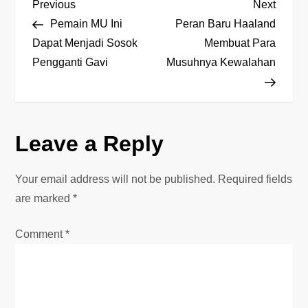
P
Previous
Next
Previous
Next
Post
Post
Pemain MU Ini
Peran Baru Haaland
o
Dapat Menjadi Sosok
Membuat Para
Pengganti Gavi
Musuhnya Kewalahan
s
t
n
Leave a Reply
a
Your email address will not be published.
Required fields
v
are marked
*
i
Comment
*
g
a