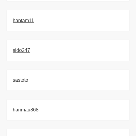
hantam11
sido247
sastoto
harimau868