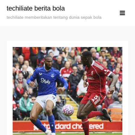
Skip
techiliate berita bola
to
techiliate memberitakan tentang dunia sepak bola
content