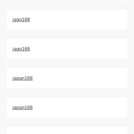
jago168
jago168
japan168
japan168