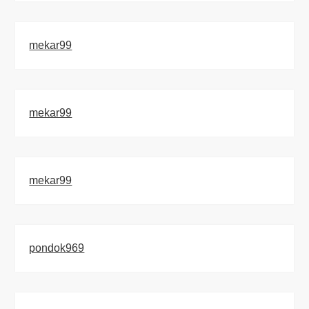
mekar99
mekar99
mekar99
pondok969