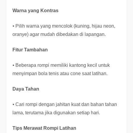
Warna yang Kontras
⦁
Pilih warna yang mencolok (kuning, hijau neon,
oranye) agar mudah dibedakan di lapangan.
Fitur Tambahan
⦁
Beberapa rompi memiliki kantong kecil untuk
menyimpan bola tenis atau cone saat latihan.
Daya Tahan
⦁
Cari rompi dengan jahitan kuat dan bahan tahan
lama, terutama jika digunakan setiap hari.
Tips Merawat Rompi Latihan