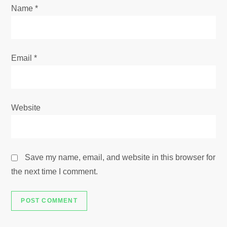
o
Name
*
n
Email
*
Website
Save my name, email, and website in this browser for
the next time I comment.