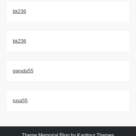
bk236
bk236
garuda55
rusa55
Theme Memorial Blog by
Kantipur Themes