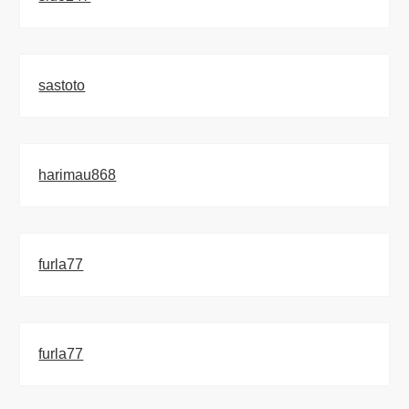
sastoto
harimau868
furla77
furla77