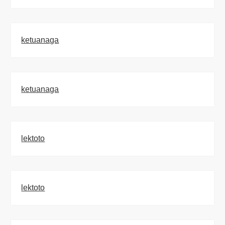
ketuanaga
ketuanaga
lektoto
lektoto