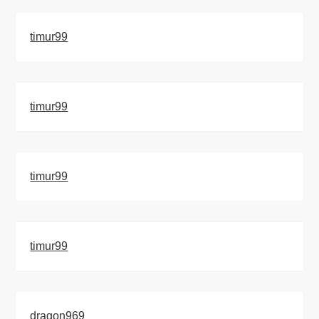
timur99
timur99
timur99
timur99
dragon969