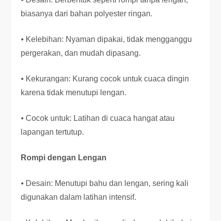
biasanya dari bahan polyester ringan.
⦁
Kelebihan: Nyaman dipakai, tidak mengganggu
pergerakan, dan mudah dipasang.
⦁
Kekurangan: Kurang cocok untuk cuaca dingin
karena tidak menutupi lengan.
⦁
Cocok untuk: Latihan di cuaca hangat atau
lapangan tertutup.
Rompi dengan Lengan
⦁
Desain: Menutupi bahu dan lengan, sering kali
digunakan dalam latihan intensif.