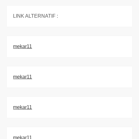
LINK ALTERNATIF :
mekar11
mekar11
mekar11
mekar11