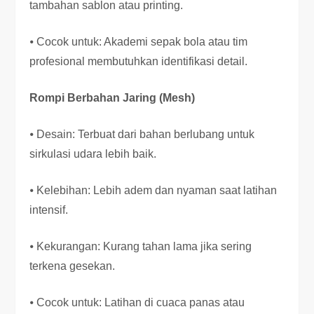
tambahan sablon atau printing.
⦁
Cocok untuk: Akademi sepak bola atau tim
profesional membutuhkan identifikasi detail.
Rompi Berbahan Jaring (Mesh)
⦁
Desain: Terbuat dari bahan berlubang untuk
sirkulasi udara lebih baik.
⦁
Kelebihan: Lebih adem dan nyaman saat latihan
intensif.
⦁
Kekurangan: Kurang tahan lama jika sering
terkena gesekan.
⦁
Cocok untuk: Latihan di cuaca panas atau