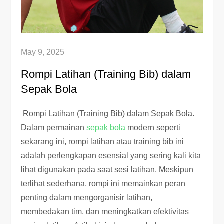
May 9, 2025
Rompi Latihan (Training Bib) dalam
Sepak Bola
Rompi Latihan (Training Bib) dalam Sepak Bola.
Dalam permainan
sepak bola
modern seperti
sekarang ini, rompi latihan atau training bib ini
adalah perlengkapan esensial yang sering kali kita
lihat digunakan pada saat sesi latihan. Meskipun
terlihat sederhana, rompi ini memainkan peran
penting dalam mengorganisir latihan,
membedakan tim, dan meningkatkan efektivitas