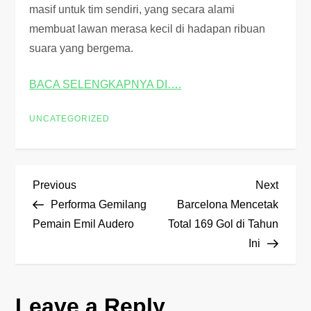
masif untuk tim sendiri, yang secara alami
membuat lawan merasa kecil di hadapan ribuan
suara yang bergema.
BACA SELENGKAPNYA DI….
UNCATEGORIZED
P
Previous
Next
Previous
Next
Post
Post
Performa Gemilang
Barcelona Mencetak
o
Pemain Emil Audero
Total 169 Gol di Tahun
Ini
s
t
Leave a Reply