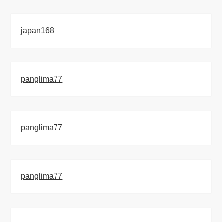
japan168
panglima77
panglima77
panglima77