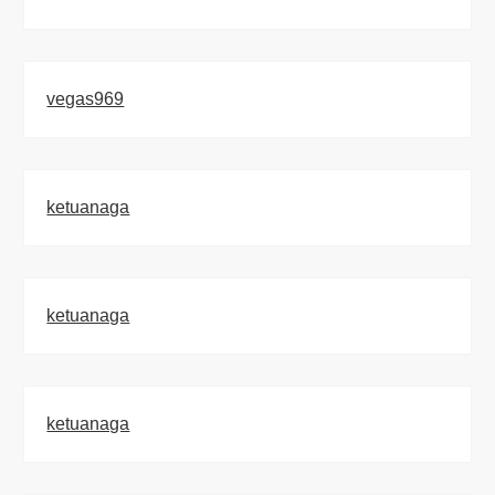
vegas969
ketuanaga
ketuanaga
ketuanaga