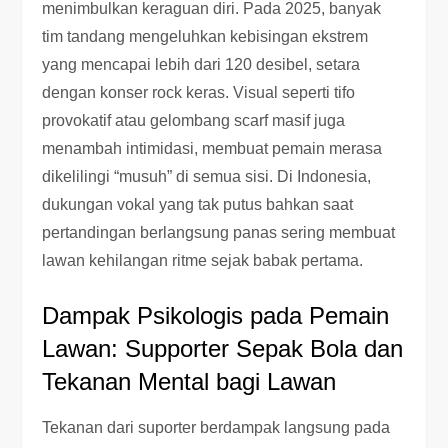
menimbulkan keraguan diri. Pada 2025, banyak
tim tandang mengeluhkan kebisingan ekstrem
yang mencapai lebih dari 120 desibel, setara
dengan konser rock keras. Visual seperti tifo
provokatif atau gelombang scarf masif juga
menambah intimidasi, membuat pemain merasa
dikelilingi “musuh” di semua sisi. Di Indonesia,
dukungan vokal yang tak putus bahkan saat
pertandingan berlangsung panas sering membuat
lawan kehilangan ritme sejak babak pertama.
Dampak Psikologis pada Pemain
Lawan: Supporter Sepak Bola dan
Tekanan Mental bagi Lawan
Tekanan dari suporter berdampak langsung pada