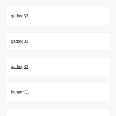
gading33
gading33
gading33
hantam11