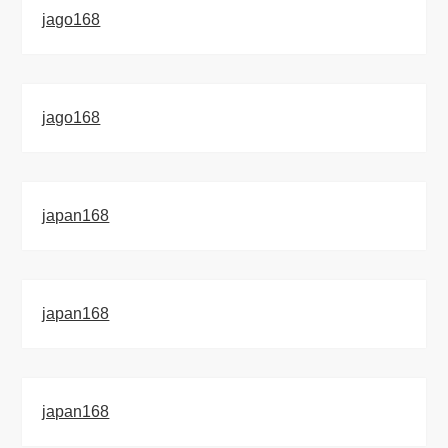
jago168
jago168
japan168
japan168
japan168