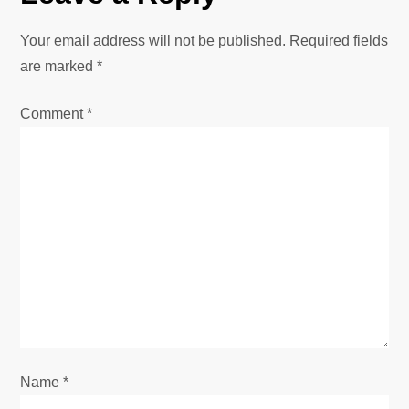
n
Your email address will not be published.
Required fields
a
are marked
*
v
Comment
*
i
g
a
t
i
o
Name
*
n