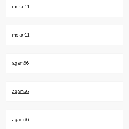
mekar11
mekar11
agam66
agam66
agam66