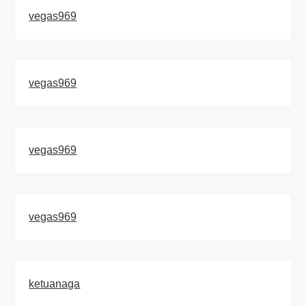
vegas969
vegas969
vegas969
vegas969
ketuanaga