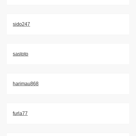
sido247
sastoto
harimau868
furla77