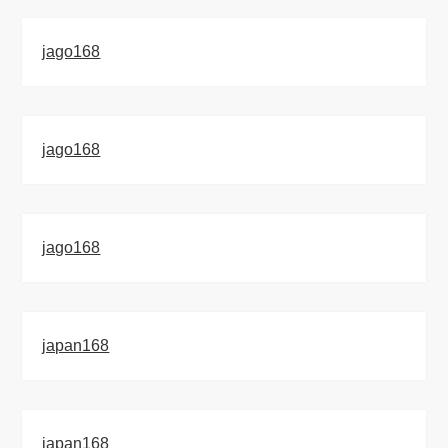
jago168
jago168
jago168
japan168
japan168