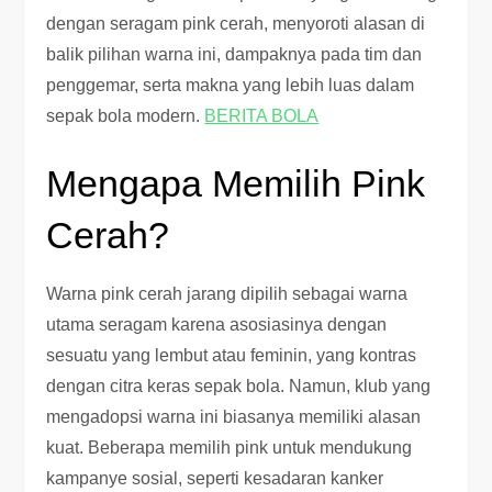
dengan seragam pink cerah, menyoroti alasan di
balik pilihan warna ini, dampaknya pada tim dan
penggemar, serta makna yang lebih luas dalam
sepak bola modern.
BERITA BOLA
Mengapa Memilih Pink
Cerah?
Warna pink cerah jarang dipilih sebagai warna
utama seragam karena asosiasinya dengan
sesuatu yang lembut atau feminin, yang kontras
dengan citra keras sepak bola. Namun, klub yang
mengadopsi warna ini biasanya memiliki alasan
kuat. Beberapa memilih pink untuk mendukung
kampanye sosial, seperti kesadaran kanker