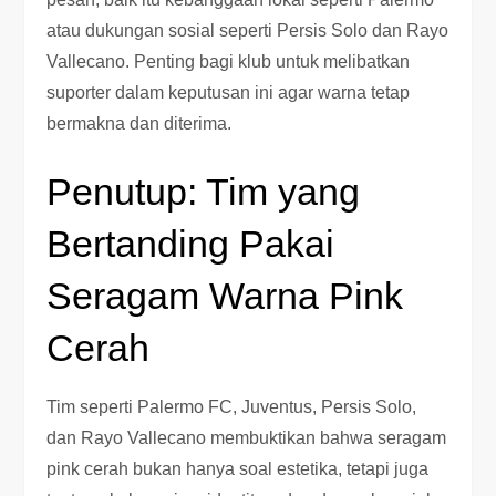
atau dukungan sosial seperti Persis Solo dan Rayo
Vallecano. Penting bagi klub untuk melibatkan
suporter dalam keputusan ini agar warna tetap
bermakna dan diterima.
Penutup: Tim yang
Bertanding Pakai
Seragam Warna Pink
Cerah
Tim seperti Palermo FC, Juventus, Persis Solo,
dan Rayo Vallecano membuktikan bahwa seragam
pink cerah bukan hanya soal estetika, tetapi juga