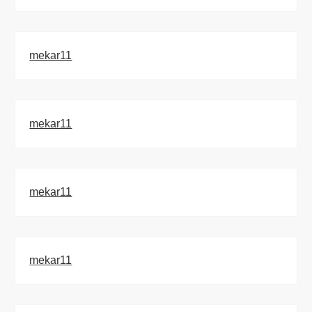
mekar11
mekar11
mekar11
mekar11