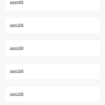
agam66
jago168
jago168
jago168
jago168