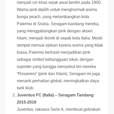
menjadi ciri khas sejak awal berdiri pada 1900.
Warna pink dipilih untuk menghormati warna
bunga peach, yang melambangkan kota
Palermo di Sisilia. Seragam kandang mereka,
yang menggabungkan pink dengan aksen
hitam, menjadi ikonik di sepak bola Italia. Meski
sempat menuai ejekan karena warna yang tidak
biasa, Palermo berhasil menjadikan pink
sebagai simbol kebanggaan lokal, dengan
suporter yang bangga menyebut tim mereka
“Rosanero” (pink dan hitam). Seragam ini juga
menarik perhatian global, meningkatkan daya
tarik klub.
Juventus FC (Italia) – Seragam Tandang
2015-2016
Juventus, raksasa Serie A, membuat gebrakan