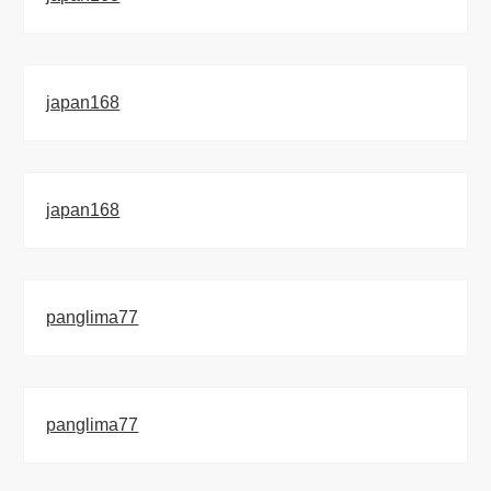
japan168
japan168
panglima77
panglima77