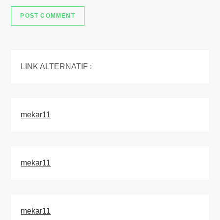
LINK ALTERNATIF :
mekar11
mekar11
mekar11