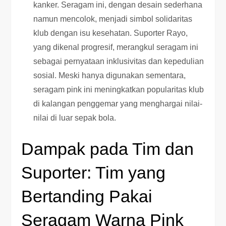
kanker. Seragam ini, dengan desain sederhana
namun mencolok, menjadi simbol solidaritas
klub dengan isu kesehatan. Suporter Rayo,
yang dikenal progresif, merangkul seragam ini
sebagai pernyataan inklusivitas dan kepedulian
sosial. Meski hanya digunakan sementara,
seragam pink ini meningkatkan popularitas klub
di kalangan penggemar yang menghargai nilai-
nilai di luar sepak bola.
Dampak pada Tim dan
Suporter: Tim yang
Bertanding Pakai
Seragam Warna Pink