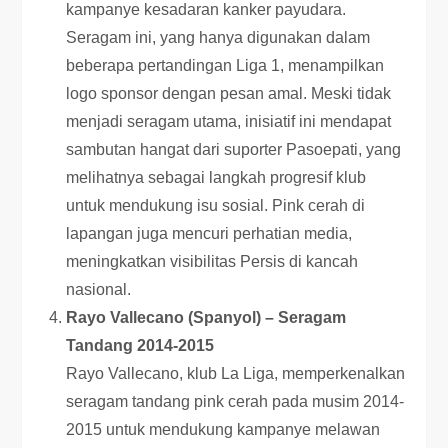
kampanye kesadaran kanker payudara.
Seragam ini, yang hanya digunakan dalam
beberapa pertandingan Liga 1, menampilkan
logo sponsor dengan pesan amal. Meski tidak
menjadi seragam utama, inisiatif ini mendapat
sambutan hangat dari suporter Pasoepati, yang
melihatnya sebagai langkah progresif klub
untuk mendukung isu sosial. Pink cerah di
lapangan juga mencuri perhatian media,
meningkatkan visibilitas Persis di kancah
nasional.
Rayo Vallecano (Spanyol) – Seragam
Tandang 2014-2015
Rayo Vallecano, klub La Liga, memperkenalkan
seragam tandang pink cerah pada musim 2014-
2015 untuk mendukung kampanye melawan