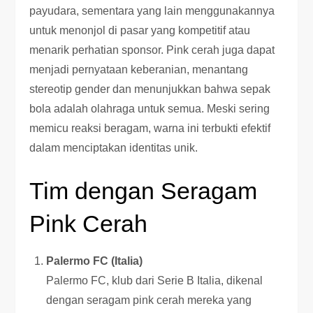
payudara, sementara yang lain menggunakannya
untuk menonjol di pasar yang kompetitif atau
menarik perhatian sponsor. Pink cerah juga dapat
menjadi pernyataan keberanian, menantang
stereotip gender dan menunjukkan bahwa sepak
bola adalah olahraga untuk semua. Meski sering
memicu reaksi beragam, warna ini terbukti efektif
dalam menciptakan identitas unik.
Tim dengan Seragam
Pink Cerah
Palermo FC (Italia)
Palermo FC, klub dari Serie B Italia, dikenal
dengan seragam pink cerah mereka yang