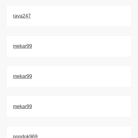
raya247
mekar99
mekar99
mekar99
pondok969